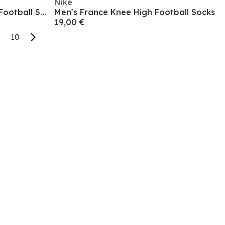
Nike
Men's Netherlands Knee High Football Socks
Men's France Knee High Football Socks
19,00 €
10