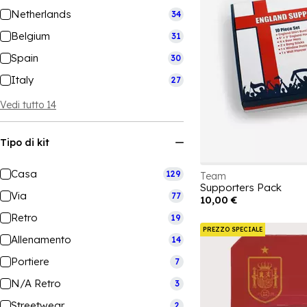
Netherlands
34
Belgium
31
Spain
30
Italy
27
Vedi tutto 14
Tipo di kit
Casa
129
Team
Supporters Pack
Via
77
10,00 €
Retro
19
PREZZO SPECIALE
Allenamento
14
Portiere
7
N/A Retro
3
Streetwear
2