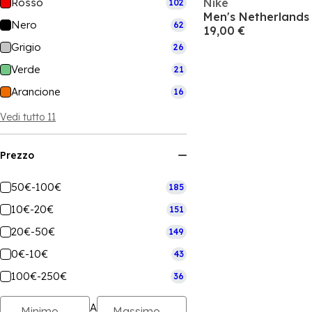
Rosso
Nike
102
Nero
62
19,00 €
Grigio
26
Verde
21
Arancione
16
Vedi tutto 11
Prezzo
50€-100€
185
10€-20€
151
20€-50€
149
0€-10€
43
100€-250€
36
A