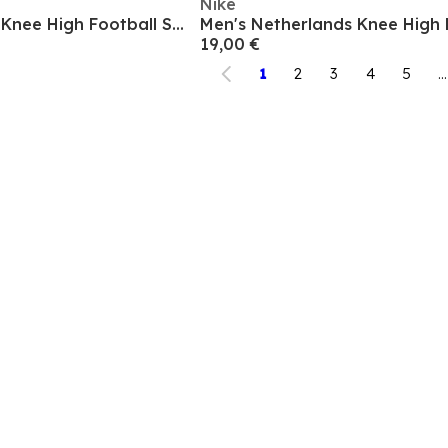
Nike
Men's Netherlands Knee High Football Socks
19,00 €
1
2
3
4
5
...