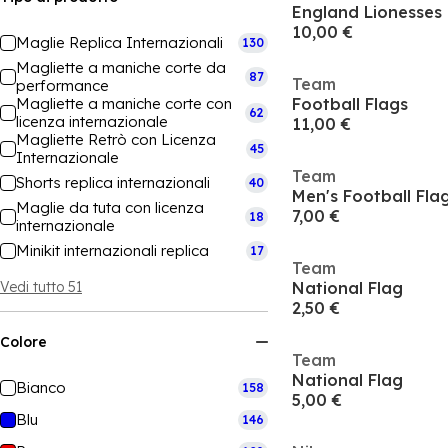
England Lionesses 
10,00 €
Maglie Replica Internazionali
130
Magliette a maniche corte da
87
Team
performance
Magliette a maniche corte con
Football Flags
62
licenza internazionale
11,00 €
Magliette Retrò con Licenza
45
Internazionale
Team
Shorts replica internazionali
40
Men's Football Fla
Maglie da tuta con licenza
7,00 €
18
internazionale
Minikit internazionali replica
17
Team
Vedi tutto 51
National Flag
2,50 €
Colore
Team
National Flag
Bianco
158
5,00 €
Blu
146