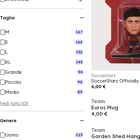
Taglia
M
167
S
162
L
152
XL
143
Grande
94
Soccerstarz
Piccolo
90
6,00 €
Medio
89
Team
Vedi tutto 105
Euros Mug
4,00 €
Genere
Team
Uomo
213
Garden Shed Hangi