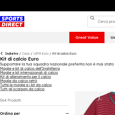
Great Value
U
Indietro
/
Casa
/
UEFA Euro
/
Kit di calcio Euro
Kit di calcio Euro
Supportare la tua squadra nazionale preferita non è mai stato co
o un completo da indossare durante le tue sessioni di allenament
Maglie e kit di calcio dell'Inghilterra
Maglie e kit internazionali di calcio
L'abbigliamento da calcio, dalle magliette da calcio all'abbigli
Kit di allenamento per il calcio
il tuo nuovo kit da calcio - giornate fuori, al pub, feste, giorna
Maglie da calcio retrò
nazionale inglese
, alla Francia, ai Paesi Bassi e altro ancora, g
Tutte le maglie e i kit da calcio
Tutti gli scarponi da calcio
564
Prodotti
Ordina per