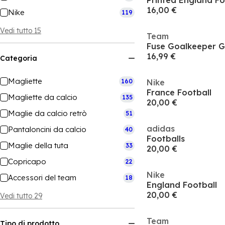
Printed England Fo
16,00 €
Nike
119
Vedi tutto 15
Team
Fuse Goalkeeper G
16,99 €
Categoria
Magliette
160
Nike
France Football
Magliette da calcio
135
20,00 €
Maglie da calcio retrò
51
adidas
Pantaloncini da calcio
40
Footballs
Maglie della tuta
33
20,00 €
Copricapo
22
Nike
Accessori del team
18
England Football
20,00 €
Vedi tutto 29
Team
Tipo di prodotto