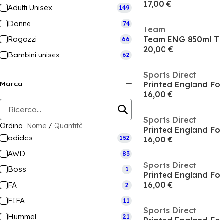
17,00 €
Adulti Unisex
149
Donne
74
Team
Ragazzi
Team ENG 850ml T
66
20,00 €
Bambini unisex
62
Sports Direct
Marca
Printed England Fo
16,00 €
Sports Direct
Ordina
Nome
/
Quantità
Printed England Fo
adidas
152
16,00 €
AWD
83
Sports Direct
Boss
1
Printed England Fo
16,00 €
FA
2
FIFA
11
Sports Direct
Hummel
21