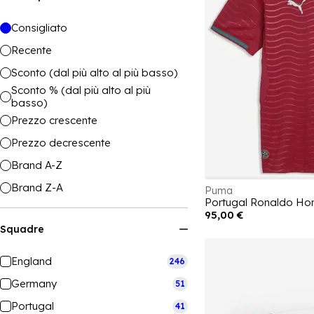
Consigliato
Recente
Sconto (dal più alto al più basso)
Sconto % (dal più alto al più
basso)
Prezzo crescente
Prezzo decrescente
Brand A-Z
Brand Z-A
Puma
95,00 €
Squadre
England
246
Germany
51
Portugal
41