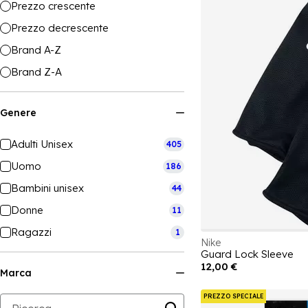
Prezzo crescente
Prezzo decrescente
Brand A-Z
Brand Z-A
Genere
Adulti Unisex
405
Uomo
186
Bambini unisex
44
Donne
11
Ragazzi
1
Nike
Guard Lock Sleeve
12,00 €
Marca
PREZZO SPECIALE