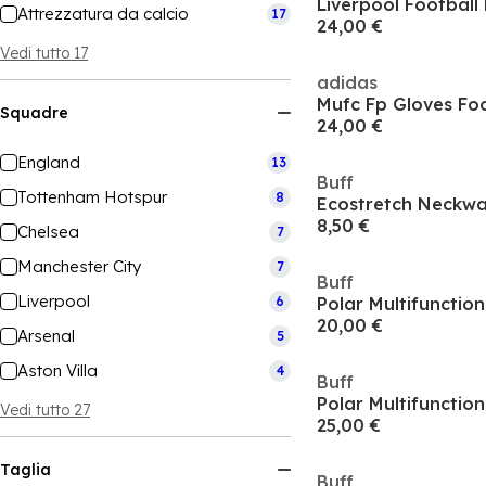
Liverpool Football
Attrezzatura da calcio
17
24,00 €
Vedi tutto 17
adidas
Squadre
24,00 €
England
13
Buff
Tottenham Hotspur
8
Ecostretch Neckwa
8,50 €
Chelsea
7
Manchester City
7
Buff
Liverpool
6
Polar Multifunctio
20,00 €
Arsenal
5
Aston Villa
4
Buff
Polar Multifunctio
Vedi tutto 27
25,00 €
Taglia
Buff