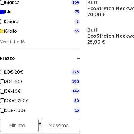
Bianco
Buff
164
EcoStretch Neckwa
Blu
73
20,00 €
Chiaro
1
Buff
Giallo
36
EcoStretch Neckwa
25,00 €
Vedi tutto 16
Prezzo
10€-20€
276
20€-50€
190
0€-10€
149
100€-250€
20
50€-100€
13
A