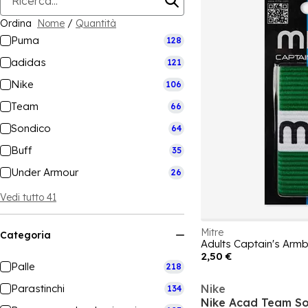
Ordina
Nome
/
Quantità
Puma
128
adidas
121
Nike
106
Team
66
Sondico
64
Buff
35
Under Armour
26
Vedi tutto 41
Mitre
Categoria
Adults Captain's Arm
2,50 €
Palle
218
Parastinchi
Nike
134
Nike Acad Team So