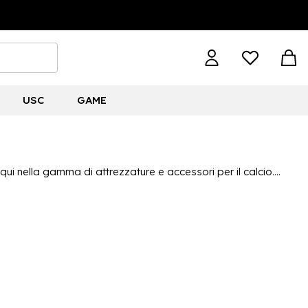
USC
GAME
 qui nella gamma di attrezzature e accessori per il calcio.
e disponibile tra cui parastinchi, coni di allenamento, borse
e nel calcio come Nike, adidas e Sondico, puoi giocare sapendo