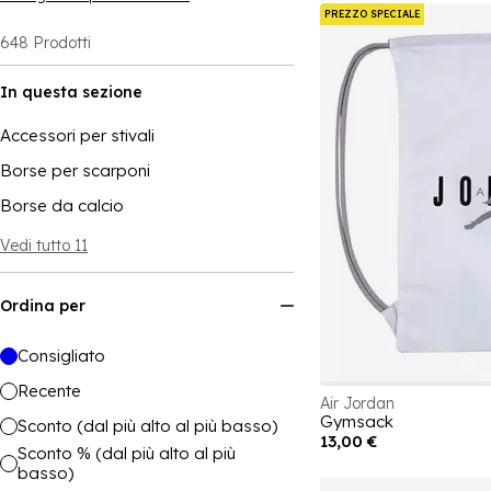
PREZZO SPECIALE
648
Prodotti
In questa sezione
Accessori per stivali
Borse per scarponi
Borse da calcio
Vedi tutto 11
Ordina per
Consigliato
Recente
Air Jordan
Gymsack
Sconto (dal più alto al più basso)
13,00 €
Sconto % (dal più alto al più
basso)