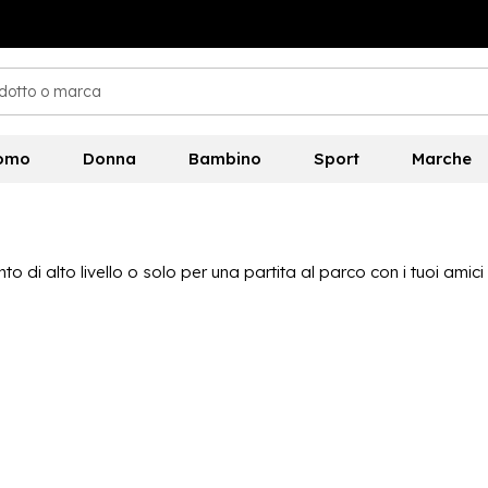
omo
Donna
Bambino
Sport
Marche
o di alto livello o solo per una partita al parco con i tuoi amici
rtare il tuo gioco al livello successivo, con una grande selezion
pe per palloni, oltre a molto altro. Tutto dalle migliori march