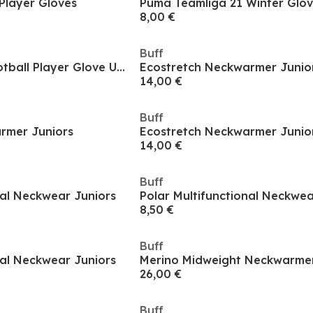
 Player Gloves
8,00 €
Buff
Mufc Fp Gloves Football Player Glove Unisex Adults
Ecostretch Neckwarmer Junio
14,00 €
Buff
rmer Juniors
Ecostretch Neckwarmer Junio
14,00 €
Buff
nal Neckwear Juniors
Polar Multifunctional Neckwea
8,50 €
Buff
nal Neckwear Juniors
Merino Midweight Neckwarmer
26,00 €
Buff