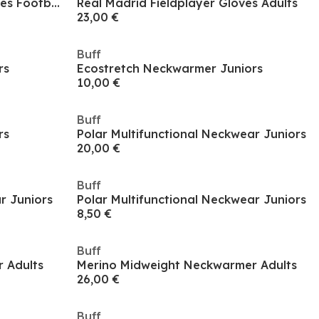
Puma Teamliga 21 Winter Gloves Football Player Glove Mens
Real Madrid Fieldplayer Gloves Adults
23,00 €
Buff
rs
Ecostretch Neckwarmer Juniors
10,00 €
Buff
rs
Polar Multifunctional Neckwear Juniors
20,00 €
Buff
r Juniors
Polar Multifunctional Neckwear Juniors
8,50 €
Buff
 Adults
Merino Midweight Neckwarmer Adults
26,00 €
Buff