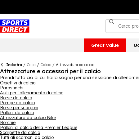
Great Value
U
Indietro
/
Casa
/
Calcio
/
Attrezzatura da calcio
Attrezzature e accessori per il calcio
Prendi tutto ciò di cui hai bisogno per una sessione di allenament
Questo è il posto migliore per ottenere l'equipaggiamento per po
Obiettivi di calcio
Parastinchi
per scarpe, pettorine da allenamento, obiettivi da calcio e pom
Aiuti per l'allenamento di calcio
di avere un kit fatto con grande competenza e qualità.
Borse da calcio
Pompe da calcio
Borse per scarponi
Palloni da calcio
Attrezzatura da calcio Nike
Borchie
Palloni di calcio della Premier League
Scarpette da calcio
Tutti gli scarponi da calcio