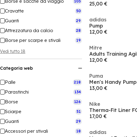
Borse e sacche da viaggio
103
25,00 €
Cravatte
50
adidas
Guanti
29
Pump
Attrezzatura da calcio
28
12,00 €
Borse per scarpe e stivali
19
Mitre
Vedi tutto 18
Adults Training Agi
12,00 €
Categoria web
Puma
Men's Handy Pump 
Palle
218
13,00 €
Parastinchi
134
Borse
126
Nike
Therma-Fit Liner F
Sciarpe
51
17,00 €
Guanti
29
Accessori per stivali
18
adidas