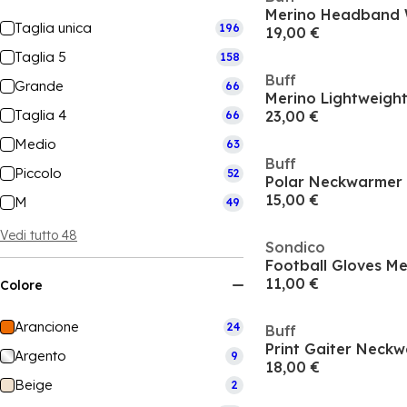
Merino Headband
Taglia unica
196
19,00 €
Taglia 5
158
Buff
Grande
66
Merino Lightweigh
Taglia 4
23,00 €
66
Medio
63
Buff
Piccolo
52
Polar Neckwarmer
15,00 €
M
49
Vedi tutto 48
Sondico
Football Gloves M
11,00 €
Colore
Arancione
24
Buff
Print Gaiter Neck
Argento
9
18,00 €
Beige
2