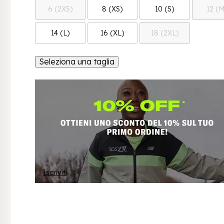
6 (2XS)
8 (XS)
10 (S)
12 (M
14 (L)
16 (XL)
18 (2XL)
Seleziona una taglia
Iscriviti