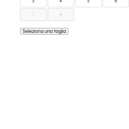
3
4
5
6
7
8
Seleziona una taglia