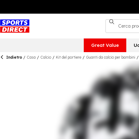
Great Value
U
Indietro
/
Casa
/
Calcio
/
Kit del portiere
/
Guanti da calcio per bambini
/