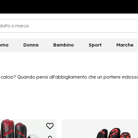
omo
Donna
Bambino
Sport
Marche
o di calcio? Quando pensi all'abbigliamento che un portiere ind
ezione, pronta per quelle parate così importanti. Con marchi p
di colori e design divertenti. I guanti da portiere dovrebbero ada
io, sfoglia la collezione oggi stesso.