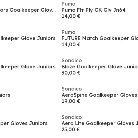
Puma
ULTRA Play RC Juniors Goalkeeper Gloves
Puma Ftr Ply GK Glv Jn64
14,00 €
Puma
keeper Glove Juniors
FUTURE Match Goalkeeper Glo
14,00 €
Sondico
keeper Glove Juniors
Blaze Goalkeeper Glove Junio
30,00 €
Sondico
niors
AeroSpine Goalkeeper Gloves 
19,00 €
Sondico
per Gloves Juniors
Aero Lite Goalkeeper Gloves 
25,00 €