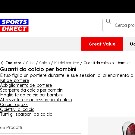
Great Value
U
Indietro
/
Casa
/
Calcio
/
Kit del portiere
/
Guanti da calcio per bambini
Guanti da calcio per bambini
È tuo figlio un portiere durante le sue sessioni di allenament
portiere - ecco perché da Sports Direct abbiamo una grande sel
Kit del portiere
Abbigliamento del portiere
fino a
Sondico
, c'è molto da scegliere e vengono in una varietà 
Scarpette da calcio per bambini
esibirsi al meglio, quindi se tuo figlio ha bisogno di un nuovo pa
Magliette da calcio per bambini
Attrezzature e accessori per il calcio
Calcio ragazzi
Obiettivi di calcio
Tutti gli scarponi da calcio
63
Prodotti