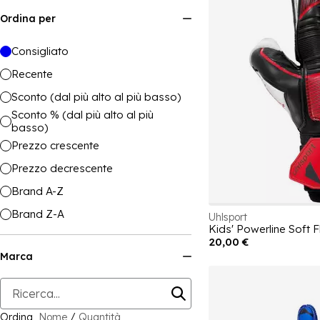
Ordina per
Consigliato
Recente
Sconto (dal più alto al più basso)
Sconto % (dal più alto al più
basso)
Prezzo crescente
Prezzo decrescente
Brand A-Z
Brand Z-A
Uhlsport
20,00 €
Marca
Ordina
Nome
/
Quantità