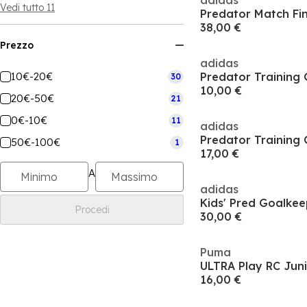
adidas
Vedi tutto 11
38,00 €
Prezzo
adidas
10€-20€
30
10,00 €
20€-50€
21
0€-10€
11
adidas
50€-100€
1
17,00 €
A
adidas
Kids' Pred Goalkee
Procedi
30,00 €
Puma
16,00 €