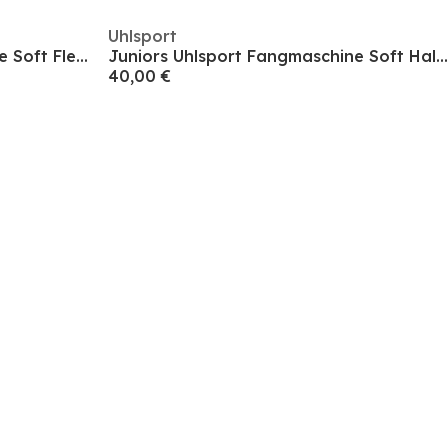
Uhlsport
Juniors Uhlsport Fangmaschine Soft Flex Frame
Juniors Uhlsport Fangmaschine Soft Half Negative Pro
40,00 €