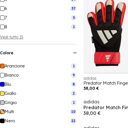
6
37
7
5
8
1
Vedi tutto 15
Colore
Arancione
1
Bianco
9
adidas
Blu
8
38,00 €
Giallo
2
adidas
Grigio
1
Multi
10
38,00 €
Nero
22