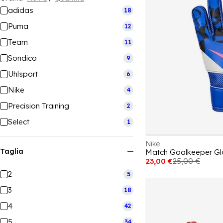
adidas
18
Puma
12
Team
11
Sondico
9
Uhlsport
6
Nike
4
Precision Training
2
Select
1
Nike
Taglia
Match Goalkeeper Gl
23,00 €
25,00 €
2
5
3
18
4
42
5
34