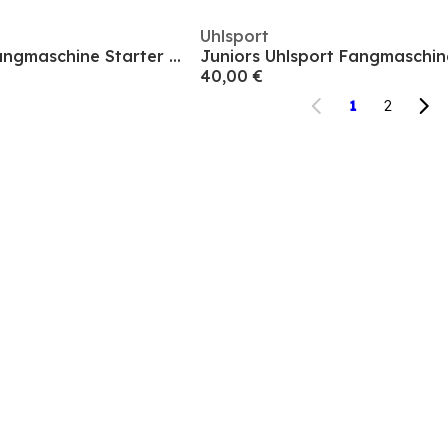
Uhlsport
Juniors Uhlsport Fangmaschine Starter Soft
40,00 €
1
2