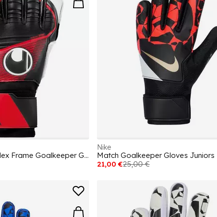
Nike
Kids' Powerline Soft Flex Frame Goalkeeper Gloves
Match Goalkeeper Gloves Juniors
21,00 €
25,00 €