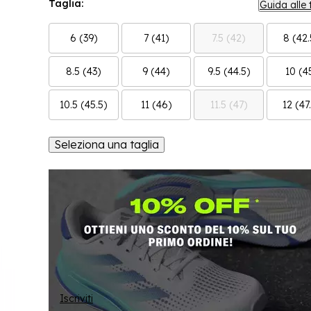
Taglia:
Guida alle 
6 (39)
7 (41)
7.5 (42)
8 (42.
8.5 (43)
9 (44)
9.5 (44.5)
10 (4
10.5 (45.5)
11 (46)
11.5 (47)
12 (47
Seleziona una taglia
Iscriviti