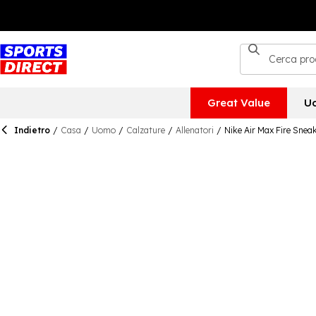
Great Value
U
Indietro
/
Casa
/
Uomo
/
Calzature
/
Allenatori
/
Nike Air Max Fire Snea