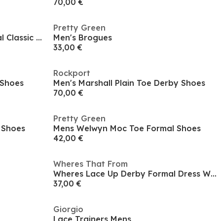
70,00 €
Pretty Green
Wheres Oxford Lace Up Formal Classic Dress Shoe
Men's Brogues
33,00 €
Rockport
 Shoes
Men's Marshall Plain Toe Derby Shoes
70,00 €
Pretty Green
 Shoes
Mens Welwyn Moc Toe Formal Shoes
42,00 €
Wheres That From
Wheres Lace Up Derby Formal Dress Work Shoes
37,00 €
Giorgio
Lace Trainers Mens