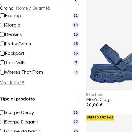
Ordina
Nome
/
Quantità
Firetrap
21
Giorgio
18
Deakins
13
Pretty Green
13
Rockport
13
Jack Wills
7
Wheres That From
7
Vedi tutto 18
Skechers
Tipo di prodotto
Men's Clogs
20,00 €
Scarpe Derby
36
PREZZO SPECIALE
Scarpe Eleganti
27
Scarpe da barca
25