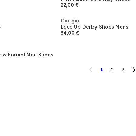
22,00 €
Giorgio
s
Lace Up Derby Shoes Mens
34,00 €
ess Formal Men Shoes
1
2
3