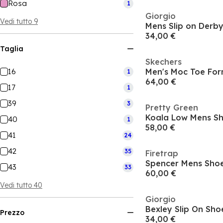
Rosa
1
Giorgio
Vedi tutto 9
Mens Slip on Derb
34,00 €
Taglia
Skechers
16
Men's Moc Toe For
1
64,00 €
17
1
39
3
Pretty Green
Koala Low Mens S
40
1
58,00 €
41
24
42
35
Firetrap
Spencer Mens Sho
43
33
60,00 €
Vedi tutto 40
Giorgio
Bexley Slip On Sh
Prezzo
34,00 €