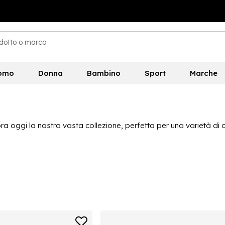
omo
Donna
Bambino
Sport
Marche
ra oggi la nostra vasta collezione, perfetta per una varietà di
esign disponibili. Ci sono molte scarpe in pelle da trovare, così c
ma di scarpe da uomo di marchi tra cui Firetrap, Giorgio, Kangol