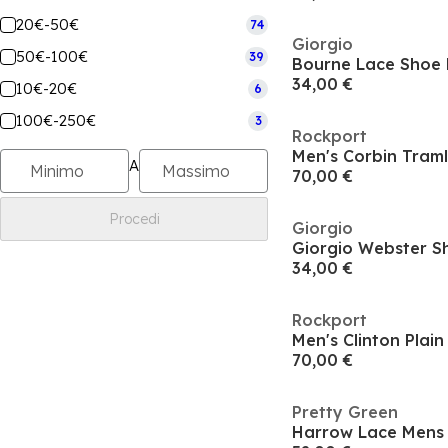
20€-50€
74
Giorgio
50€-100€
39
Bourne Lace Shoe
34,00 €
10€-20€
6
100€-250€
3
Rockport
Men's Corbin Tram
A
70,00 €
Procedi
Giorgio
Giorgio Webster S
34,00 €
Rockport
Men's Clinton Plai
70,00 €
Pretty Green
Harrow Lace Mens