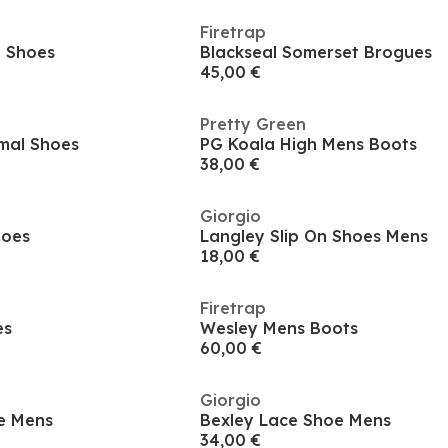
Firetrap
y Shoes
Blackseal Somerset Brogues
45,00 €
Pretty Green
mal Shoes
PG Koala High Mens Boots
38,00 €
Giorgio
hoes
Langley Slip On Shoes Mens
18,00 €
Firetrap
es
Wesley Mens Boots
60,00 €
Giorgio
oe Mens
Bexley Lace Shoe Mens
34,00 €