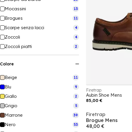
Mocassini
13
Brogues
11
Scarpe senza lacci
4
Zoccoli
4
Zoccoli piatti
2
Colore
Beige
11
Blu
9
Firetrap
Aubin Shoe Mens
Giallo
2
85,00 €
Grigio
5
Firetrap
Marrone
39
Brogue Mens
Nero
53
48,00 €