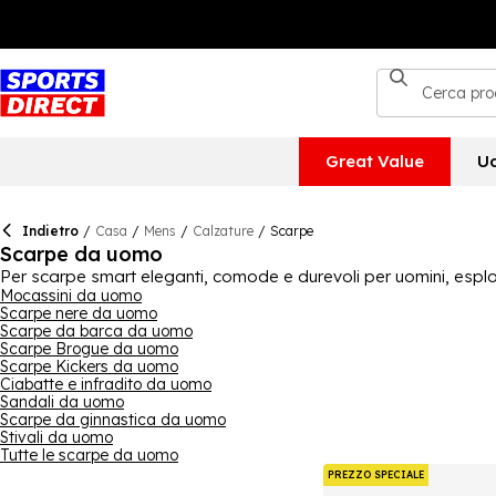
Great Value
U
Indietro
/
Casa
/
Mens
/
Calzature
/
Scarpe
Scarpe da uomo
Per scarpe smart eleganti, comode e durevoli per uomini, esplo
il lavoro o di altre scarpe formali, troverai molteplici stili e d
Mocassini da uomo
Scarpe nere da uomo
scarpe da barca, dai derby agli slip on. Scegli tra un'ampia gam
Scarpe da barca da uomo
giorno.
Scarpe Brogue da uomo
Scarpe Kickers da uomo
Ciabatte e infradito da uomo
Sandali da uomo
Scarpe da ginnastica da uomo
Stivali da uomo
Tutte le scarpe da uomo
PREZZO SPECIALE