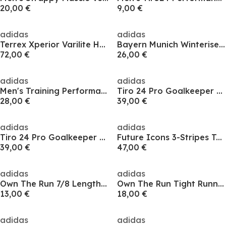
20,00 €
9,00 €
adidas
adidas
Terrex Xperior Varilite Hybrid PrimaLoft Vest Mens
Bayern Munich Winterised Vest 24/25 Mens
72,00 €
26,00 €
adidas
adidas
Men's Training Performance Vest
Tiro 24 Pro Goalkeeper Leggings Mens
28,00 €
39,00 €
adidas
adidas
Tiro 24 Pro Goalkeeper Leggings Mens
Future Icons 3-Stripes Tapered-Leg Joggers Kids
39,00 €
47,00 €
adidas
adidas
Own The Run 7/8 Length Running Tight Womens
Own The Run Tight Running Mens
13,00 €
18,00 €
adidas
adidas