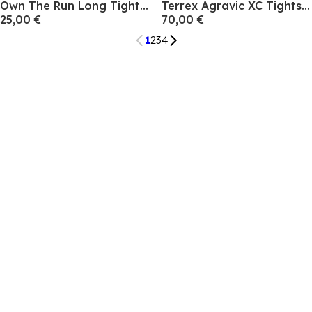
Own The Run Long Tights Mens
Terrex Agravic XC Tights Mens
25,00 €
70,00 €
1
2
3
4