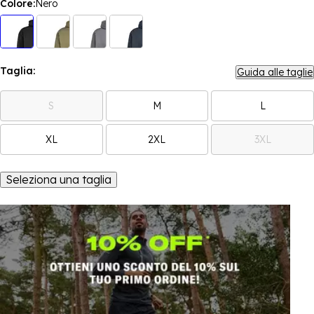
Colore:
Nero
Taglia:
Guida alle taglie
S
M
L
XL
2XL
3XL
Seleziona una taglia