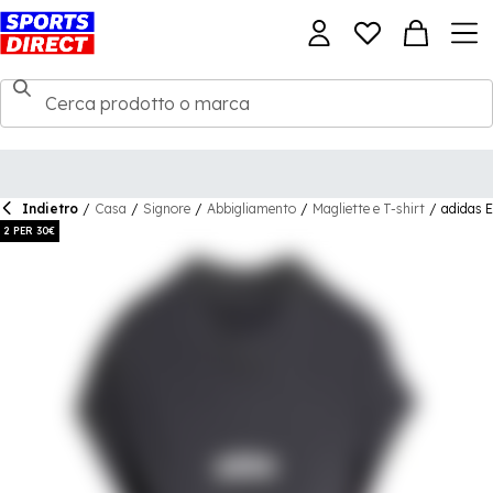
Indietro
/
Casa
/
Signore
/
Abbigliamento
/
Magliette e T-shirt
/
adidas 
2 PER 30€