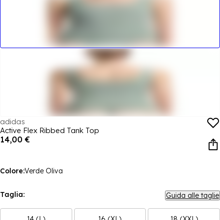
adidas
Active Flex Ribbed Tank Top
14,00 €
Colore:
Verde Oliva
Taglia:
Guida alle taglie
14 (L)
16 (XL)
18 (XXL)