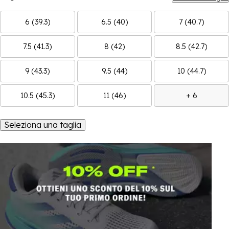
6 (39.3)
6.5 (40)
7 (40.7)
7.5 (41.3)
8 (42)
8.5 (42.7)
9 (43.3)
9.5 (44)
10 (44.7)
10.5 (45.3)
11 (46)
+ 6
Seleziona una taglia