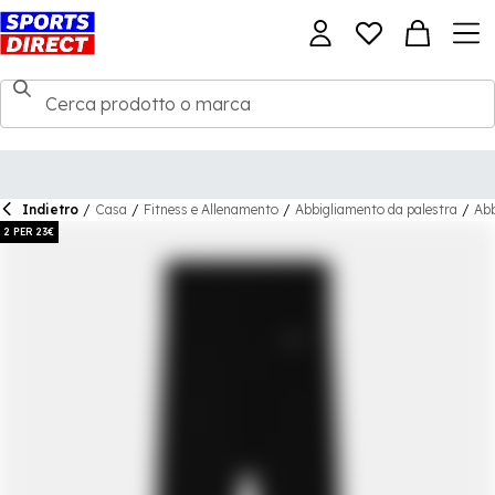
Indietro
/
Casa
/
Fitness e Allenamento
/
Abbigliamento da palestra
/
Abb
2 PER 23€