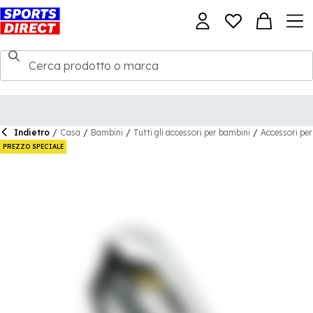
Indietro
/
Casa
/
Bambini
/
Tutti gli accessori per bambini
/
Accessori pe
PREZZO SPECIALE