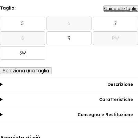
Taglia:
Guida alle taglie
5
6
7
8
9
PW
SW
Seleziona una taglia
Descrizione
Caratteristiche
Consegna e Restituzione
Acquista di più