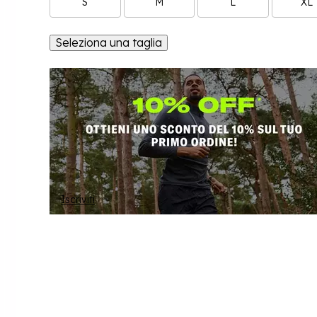
S
M
L
XL
Seleziona una taglia
Iscriviti