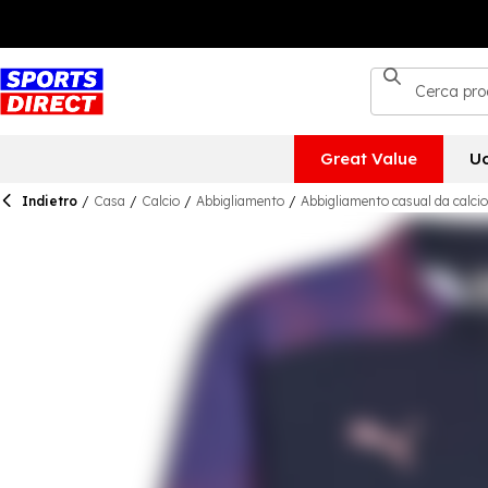
Great Value
U
Indietro
/
Casa
/
Calcio
/
Abbigliamento
/
Abbigliamento casual da calcio