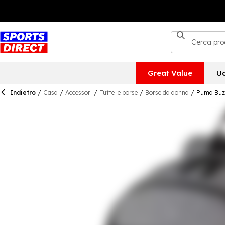
Great Value
U
Indietro
/
Casa
/
Accessori
/
Tutte le borse
/
Borse da donna
/
Puma Buz