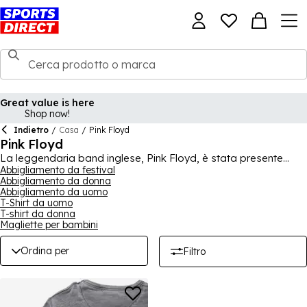
Great value is here
Shop now!
Indietro
/
Casa
/
Pink Floyd
Pink Floyd
La leggendaria band inglese, Pink Floyd, è stata presente
sulla scena musicale per anni - se sei un fan della band,
Abbigliamento da festival
Abbigliamento da donna
acquista oggi la nostra gamma di merchandise dei Pink Floyd
Abbigliamento da uomo
per aggiungere un elemento di merchandising della band al
T-Shirt da uomo
tuo guardaroba. Inclusi t-shirt e maglioni, puoi creare molti
T-shirt da donna
outfit ideali per l'abbigliamento casual. Che tu stia andando a
Magliette per bambini
un festival musicale, a una serata con amici o voglia esporre il
pezzo nella tua casa, puoi trovare molte opzioni, da design
Ordina per
Filtro
vivaci a scelte più sobrie e eleganti.