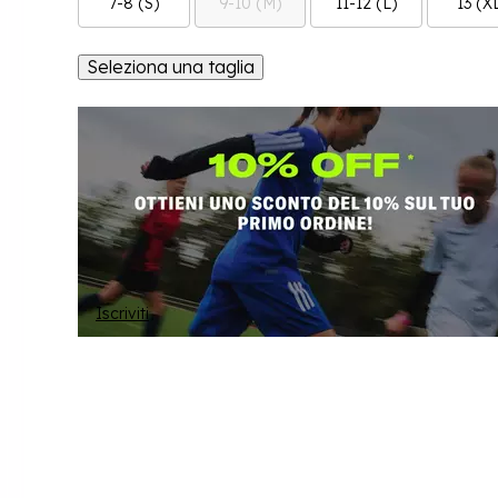
7-8 (S)
9-10 (M)
11-12 (L)
13 (X
Seleziona una taglia
Iscriviti