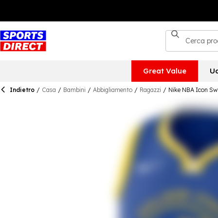
Great Value
U
Indietro
/
Casa
/
Bambini
/
Abbigliamento
/
Ragazzi
/
Nike NBA Icon Sw