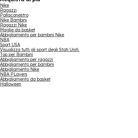
Nike
Ragazzi
Pallacanestro
Nike Bambini
Ragazzi Nike
Maglie da basket
Abbigliamento per bambini Nike
NBA
Sport USA
Visualizza tutti gli sport degli Stati Uniti.
Top per Bambini
Abbigliamento per ragazzi
Abbigliamento per bambini
Abbigliamento Nike
NBA PLayers
Abbigliamento da basket
Halloween