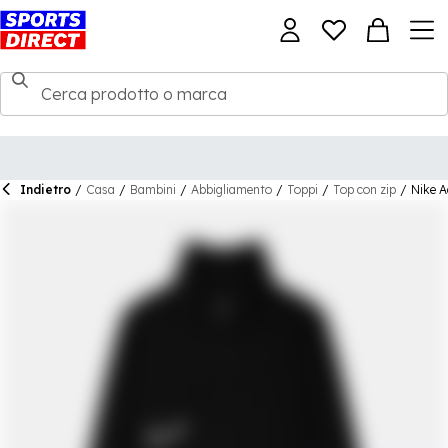
Indietro
/
Casa
/
Bambini
/
Abbigliamento
/
Toppi
/
Top con zip
/
Nike A