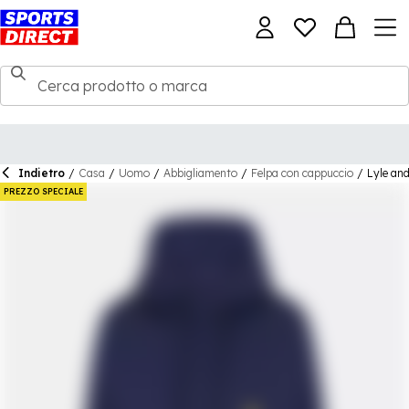
Indietro
/
Casa
/
Uomo
/
Abbigliamento
/
Felpa con cappuccio
/
Lyle an
PREZZO SPECIALE