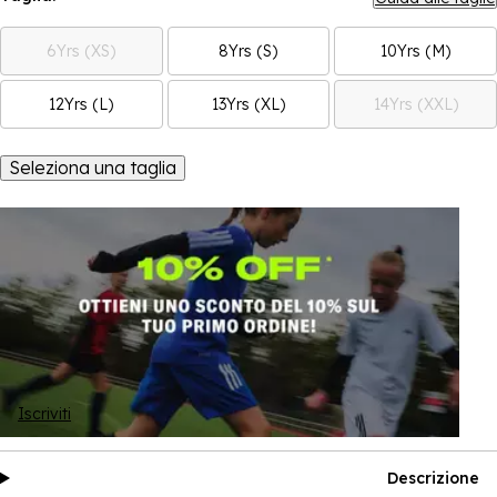
6Yrs (XS)
8Yrs (S)
10Yrs (M)
12Yrs (L)
13Yrs (XL)
14Yrs (XXL)
Seleziona una taglia
Iscriviti
Descrizione