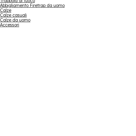
Trappola di fuoco
Abbigliamento Firetrap da uomo
Calze
Calze casuali
Calze da uomo
Accessori
Iscrivi