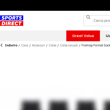
Great Value
U
Indietro
/
Casa
/
Accessori
/
Calze
/
Calze casuali
/
Firetrap Formal Soc