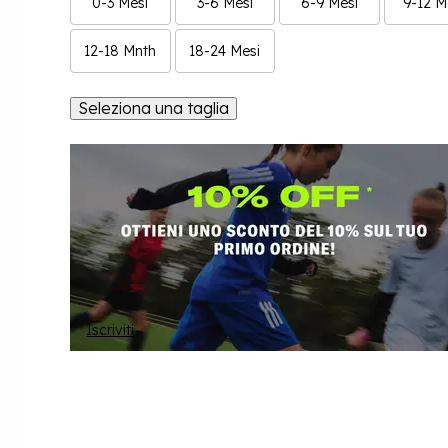
0-3 Mesi
3-6 Mesi
6-9 Mesi
9-12 M
12-18 Mnth
18-24 Mesi
Seleziona una taglia
Iscriviti