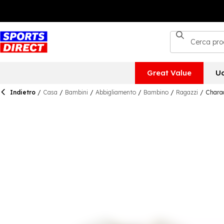
Great Value
U
Indietro
/
Casa
/
Bambini
/
Abbigliamento
/
Bambino
/
Ragazzi
/
Charac