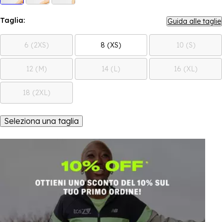
Taglia:
Guida alle taglie
6 (2XS)
8 (XS)
10 (S)
12 (M)
14 (L)
16 (XL)
18 (2XL)
Seleziona una taglia