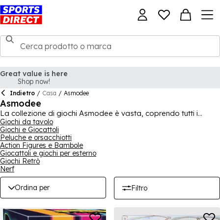
Great value is here
Shop now!
Indietro
/
Casa
/
Asmodee
Asmodee
La collezione di giochi Asmodee è vasta, coprendo tutti i
generi e gli interessi per appagare tutti. Abbiamo una grande
Giochi da tavolo
Giochi e Giocattoli
selezione di giochi e collezionabili, perfetti per le serate di
Peluche e orsacchiotti
gioco con famiglia e amici. Ci sono molti giochi che
Action Figures e Bambole
soddisferanno tutti, con diversi tipi di giochi tra cui giochi di
Giocattoli e giochi per esterno
carte collezionabili e giochi da tavolo basati su programmi TV
Giochi Retrò
o videogiochi. Ottimi regali per periodi festivi o compleanni,
Nerf
non puoi sbagliare con un gioco Asmodee!
Ordina per
Filtro