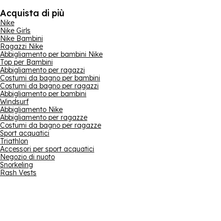
Acquista di più
Nike
Nike Girls
Nike Bambini
Ragazzi Nike
Abbigliamento per bambini Nike
Top per Bambini
Abbigliamento per ragazzi
Costumi da bagno per bambini
Costumi da bagno per ragazzi
Abbigliamento per bambini
Windsurf
Abbigliamento Nike
Abbigliamento per ragazze
Costumi da bagno per ragazze
Sport acquatici
Triathlon
Accessori per sport acquatici
Negozio di nuoto
Snorkeling
Rash Vests