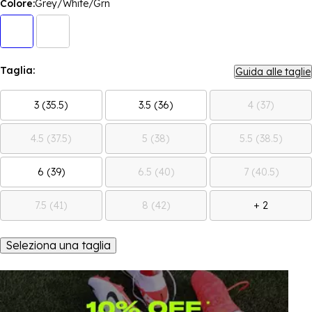
Colore:
Grey/White/Grn
Taglia:
Guida alle taglie
3 (35.5)
3.5 (36)
4 (37)
4.5 (37.5)
5 (38)
5.5 (38.5)
6 (39)
6.5 (40)
7 (40.5)
7.5 (41)
8 (42)
+ 2
Seleziona una taglia