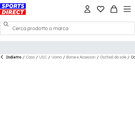
Indietro
/
Casa
/
USC
/
Uomo
/
Borse e Accessori
/
Occhiali da sole
/
Oa