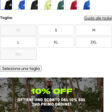
Taglia:
Guida alle taglie
XS
S
M
L
XL
2XL
3XL
Seleziona una taglia