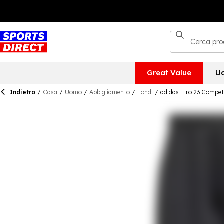
Great Value
U
Indietro
/
Casa
/
Uomo
/
Abbigliamento
/
Fondi
/
adidas Tiro 23 Compet