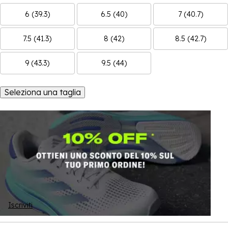
6 (39.3)
6.5 (40)
7 (40.7)
7.5 (41.3)
8 (42)
8.5 (42.7)
9 (43.3)
9.5 (44)
Seleziona una taglia
Iscriviti