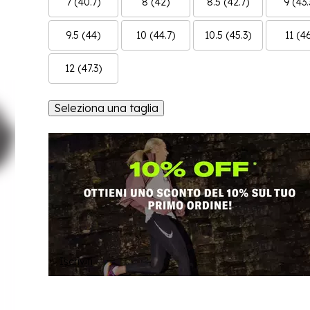
7 (40.7)
8 (42)
8.5 (42.7)
9 (43.
9.5 (44)
10 (44.7)
10.5 (45.3)
11 (4
12 (47.3)
Seleziona una taglia
Iscriviti