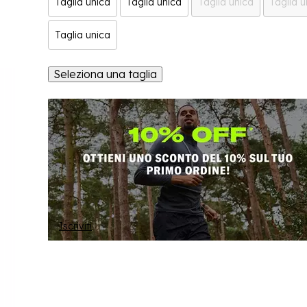
Taglia unica
Taglia unica
Taglia unica
Taglia u
Taglia unica
Seleziona una taglia
Iscriviti