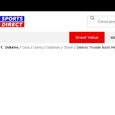
Great Value
U
Indietro
/
Casa
/
Uomo
/
Calzature
/
Stivali
/
Deakins Thunder Boots M