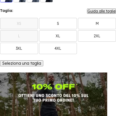
Taglia:
Guida alle taglie
XS
S
M
L
XL
2XL
3XL
4XL
Seleziona una taglia