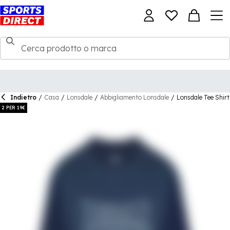
Indietro
/
Casa
/
Lonsdale
/
Abbigliamento Lonsdale
/
Lonsdale Tee Shir
2 PER 19€