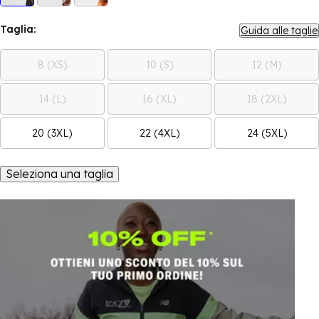
Taglia:
Guida alle taglie
8 (XS)
10 (S)
12 (M)
14 (L)
16 (XL)
18 (2XL)
20 (3XL)
22 (4XL)
24 (5XL)
Seleziona una taglia