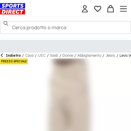
Indietro
/
Casa
/
USC
/
Saldi
/
Donne
/
Abbigliamento
/
Jeans
/
Levis 
PREZZO SPECIALE